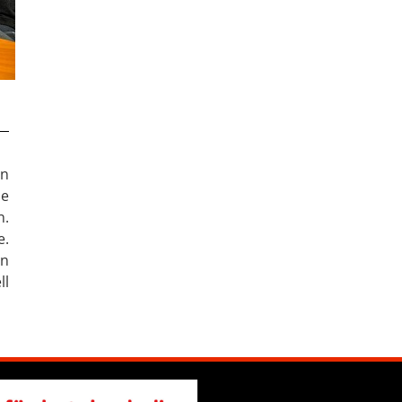
an
ie
n.
e.
ln
ll