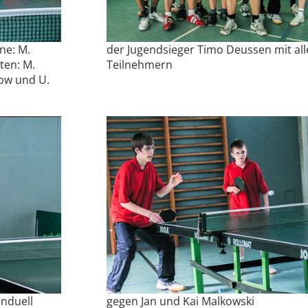
ne: M.
der Jugendsieger Timo Deussen mit all
ten: M.
Teilnehmern
low und U.
enduell
gegen Jan und Kai Malkowski