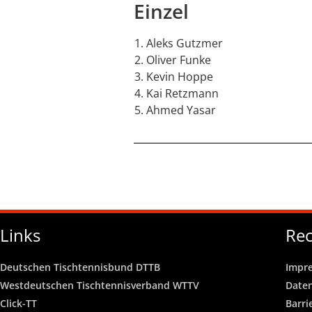
Einzel
Aleks Gutzmer
Oliver Funke
Kevin Hoppe
Kai Retzmann
Ahmed Yasar
Links
Rec
Deutschen Tischtennisbund DTTB
Impr
Westdeutschen Tischtennisverband WTTV
Date
Click-TT
Barri