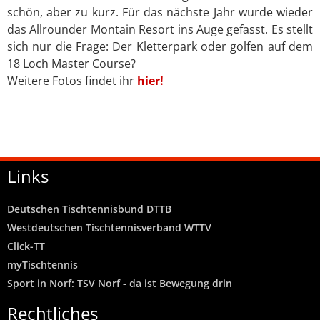
schön, aber zu kurz. Für das nächste Jahr wurde wieder
das Allrounder Montain Resort ins Auge gefasst. Es stellt
sich nur die Frage: Der Kletterpark oder golfen auf dem
18 Loch Master Course?
Weitere Fotos findet ihr
hier!
Links
Deutschen Tischtennisbund DTTB
Westdeutschen Tischtennisverband WTTV
Click-TT
myTischtennis
Sport in Norf: TSV Norf - da ist Bewegung drin
Rechtliches