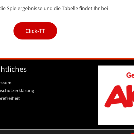
die Spielergebnisse und die Tabelle findet Ihr bei
Click-TT
htliches
essum
nschutzerklärung
erefreiheit